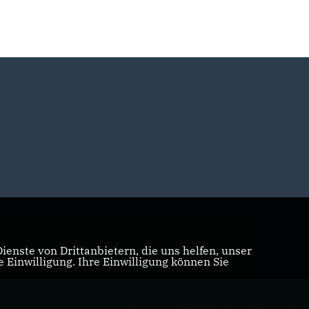
enste von Drittanbietern, die uns helfen, unser
Einwilligung. Ihre Einwilligung können Sie
REALISATION: SHARKNESS MEDIA GMBH & CO. KG