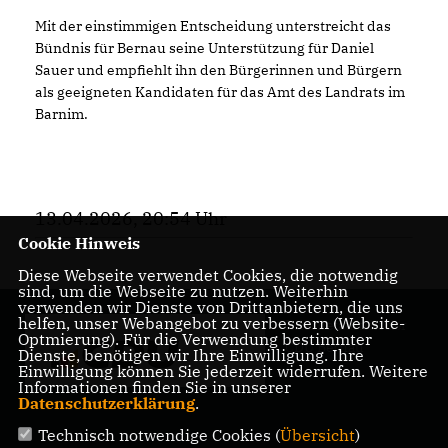
Mit der einstimmigen Entscheidung unterstreicht das
Bündnis für Bernau seine Unterstützung für Daniel
Sauer und empfiehlt ihn den Bürgerinnen und Bürgern
als geeigneten Kandidaten für das Amt des Landrats im
Barnim.
13.04.2026, 20:54 Uhr
Cookie Hinweis
Diese Webseite verwendet Cookies, die notwendig
sind, um die Webseite zu nutzen. Weiterhin
verwenden wir Dienste von Drittanbietern, die uns
helfen, unser Webangebot zu verbessern (Website-
Internetauftritt der
Optmierung). Für die Verwendung bestimmter
CDU Bernau
Dienste, benötigen wir Ihre Einwilligung. Ihre
Einwilligung können Sie jederzeit widerrufen. Weitere
Informationen finden Sie in unserer
Datenschutzerklärung
.
Technisch notwendige Cookies (
Übersicht
)