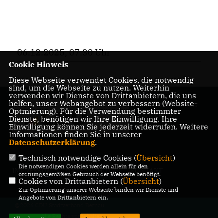
06.12.2025, 07:30 Uhr
Cookie Hinweis
Diese Webseite verwendet Cookies, die notwendig
sind, um die Webseite zu nutzen. Weiterhin
verwenden wir Dienste von Drittanbietern, die uns
helfen, unser Webangebot zu verbessern (Website-
Internetauftritt der
Optmierung). Für die Verwendung bestimmter
CDU Bernau
Dienste, benötigen wir Ihre Einwilligung. Ihre
Einwilligung können Sie jederzeit widerrufen. Weitere
Informationen finden Sie in unserer
Datenschutzerklärung
.
Technisch notwendige Cookies (
Übersicht
)
Die notwendigen Cookies werden allein für den
IMPRESSUM
DATENSCHUTZ
KONTAKT
ordnungsgemäßen Gebrauch der Webseite benötigt.
Cookies von Drittanbietern (
Übersicht
)
Zur Optimierung unserer Webseite binden wir Dienste und
Angebote von Drittanbietern ein.
@2026 CDU Stadtverband Bernau
Alle Rechte vorbehalten.